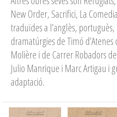
Altres obres seves són Refugiat
New Order, Sacrifici, La Comedia
traduïdes a l’anglès, portuguès, t
dramatúrgies de Timó d’Atenes 
Molière i de Carrer Robadors d
Julio Manrique i Marc Artigau i 
adaptació.