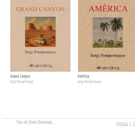
Grand Canyon
Amèrica
Sergi Pompermayer
Sergi Pompermayer
Tots els Drets Reservats
.
Premsa
|
C