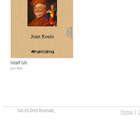
Falstaff Cafe
Joan Rosés
Tots els Drets Reservats
.
Premsa
|
C