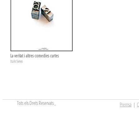
La veritat i altres comedies curtes
Italo Svevo
Tots els Drets Reservats
.
Premsa
|
C