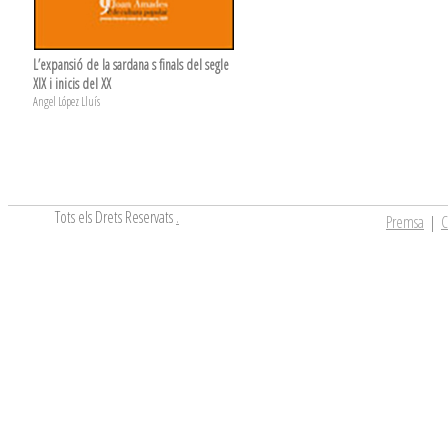
L’expansió de la sardana s finals del segle
XIX i inicis del XX
Angel López Lluís
Tots els Drets Reservats
.
Premsa
|
C