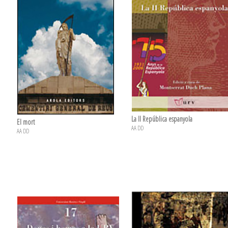
La II República espanyola
El mort
AA DD
AA DD