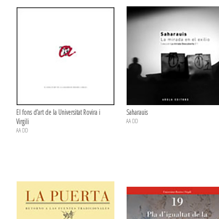
El fons d’art de la Universitat Rovira i
Saharauis
Virgili
AA DD
AA DD