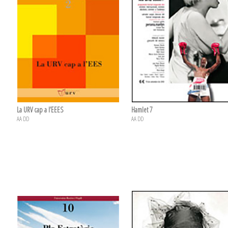
La URV cap a l’EEES
Hamlet 7
AA DD
AA DD