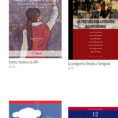
Dones i homes a la URV
La postguerra literaria a Tarragona
AA DD
AA DD