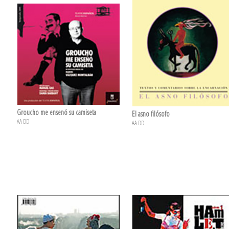
Groucho me ensenó su camiseta
El asno filósofo
AA DD
AA DD