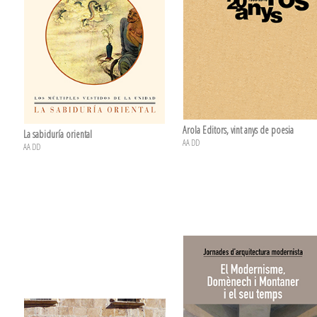
Arola Editors, vint anys de poesia
La sabiduría oriental
AA DD
AA DD