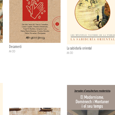
Decameró
La sabiduría oriental
AA DD
AA DD