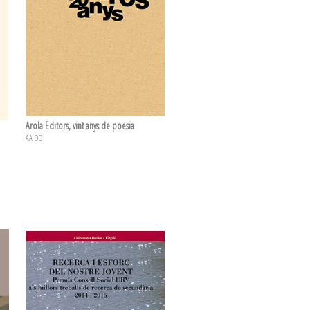
Arola Editors, vint anys de poesia
AA DD