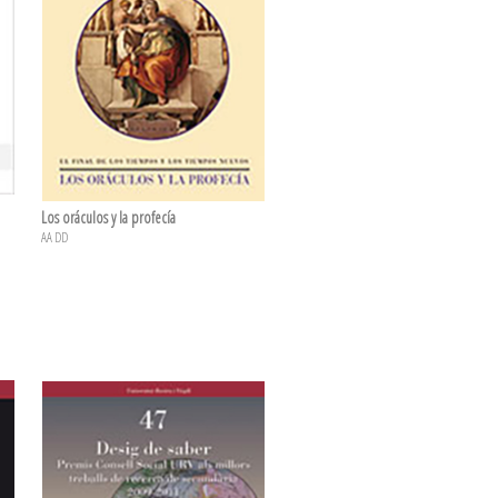
Los oráculos y la profecía
AA DD