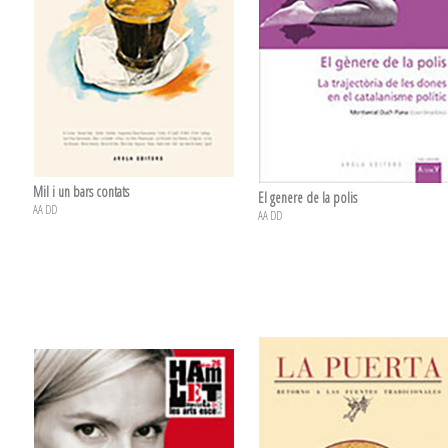
Mil i un bars contats
El genere de la polis
AA DD
AA DD