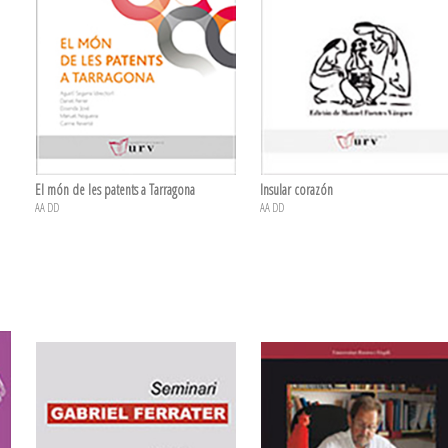
El món de les patents a Tarragona
Insular corazón
AA DD
AA DD