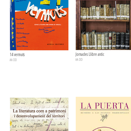
Jornades Llibre antic
14 vermuts
AA DD
AA DD