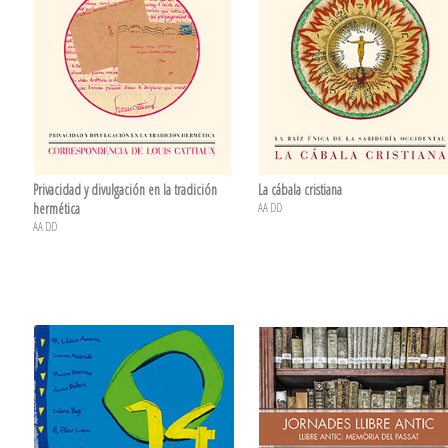
Privacidad y divulgación en la tradición
La cábala cristiana
hermética
AA DD
AA DD