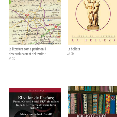
La literatura com a patrimoni i
La belleza
desenvolupament del territori
AA DD
AA DD