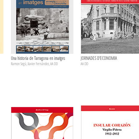
Una historia de Tarragona en imatges
JORNADES D’ECONOMIA
Ramon Segú, Xavier Fernández, AA DD
AA DD