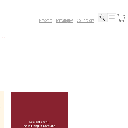
Novetats
|
Temàtiques
|
Col·leccions
|
r-ho.