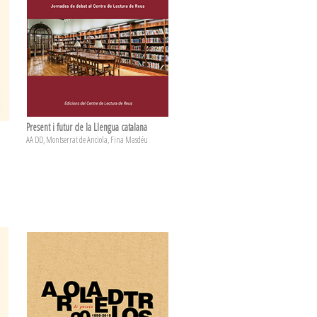
Present i futur de la Llengua catalana
AA DD, Montserrat de Anciola, Fina Masdéu