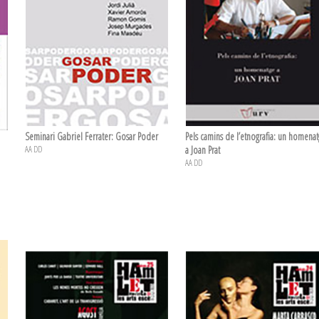
Seminari Gabriel Ferrater: Gosar Poder
Pels camins de l’etnografia: un homena
AA DD
a Joan Prat
AA DD