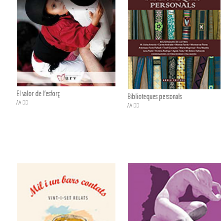
El valor de l’esforç
Biblioteques personals
AA DD
AA DD