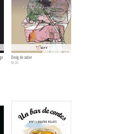
tge
Desig de saber
AA DD