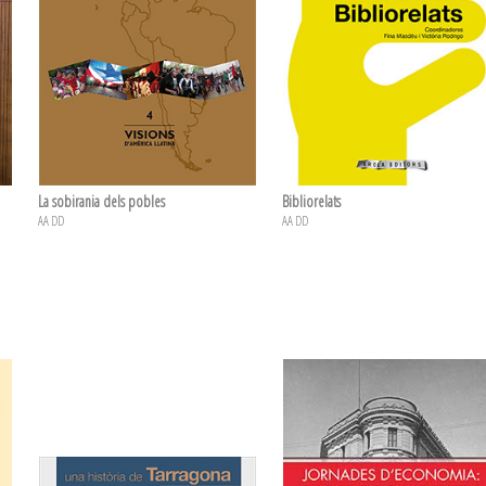
La sobirania dels pobles
Bibliorelats
AA DD
AA DD