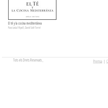
El té y la cocina mediterránea
Paco Lostal Ripoll, David Solé Torné
Tots els Drets Reservats
.
Premsa
|
C