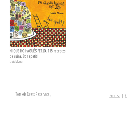
NI QUE HO HAGUÉS FET JO. 115 receptes
de cuina. Bon apetit!
Lluis Morral
Tots els Drets Reservats
.
Premsa
|
C