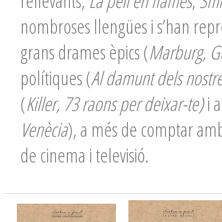
rellevants,
La pell en flames
,
Smi
nombroses llengües i s’han repr
grans drames èpics (
Marburg, Gu
polítiques (
Al damunt dels nostre
(
Killer, 73 raons per deixar-te)
i a
Venècia
), a més de comptar amb
de cinema i televisió.