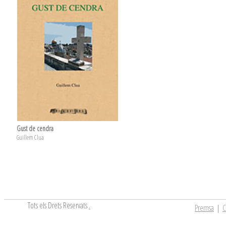
Gust de cendra
Guillem Clua
Tots els Drets Reservats
.
Premsa
|
C