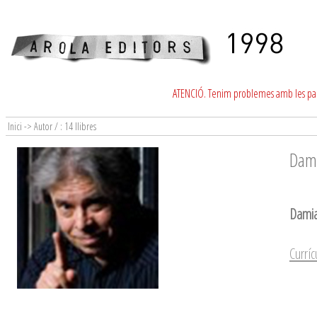
ATENCIÓ. Tenim problemes amb les para
Inici -> Autor / : 14 llibres
Dam
Damia
Currí