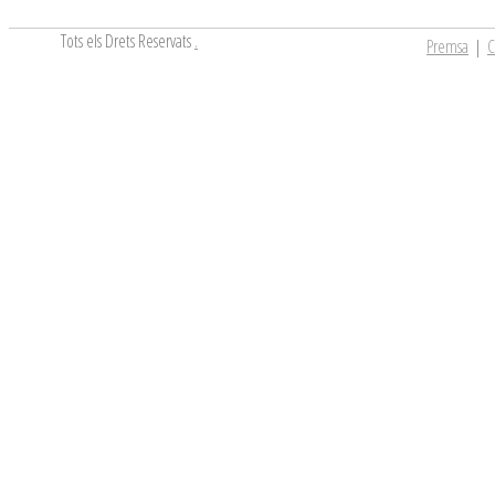
Tots els Drets Reservats
.
Premsa
|
C