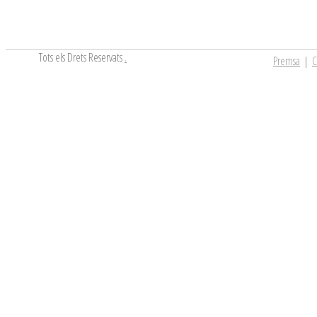
Tots els Drets Reservats
.
Premsa
|
C