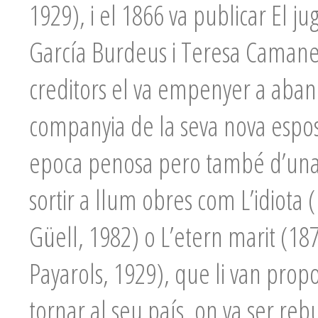
1929), i el 1866 va publicar El j
García Burdeus i Teresa Camanes
creditors el va empenyer a aband
companyia de la seva nova espos
epoca penosa pero també d’una ac
sortir a llum obres com L’idiota 
Güell, 1982) o L’etern marit (18
Payarols, 1929), que li van propo
tornar al seu país, on va ser re