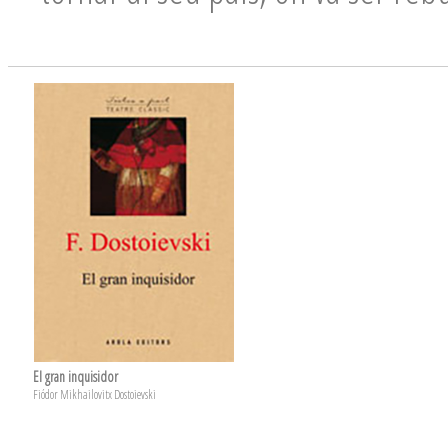
El gran inquisidor
Fiódor Mikhailovitx Dostoievski