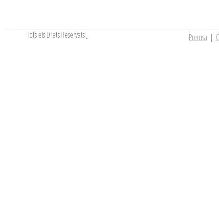
Tots els Drets Reservats
.
Premsa
|
C