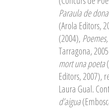
(Concurs de Poes
Paraula de dona
(Arola Editors, 
(2004),
Poemes, 
Tarragona, 2005
mort una poeta
(
Editors, 2007), 
Laura Gual. Con
d’aigua
(Embosca