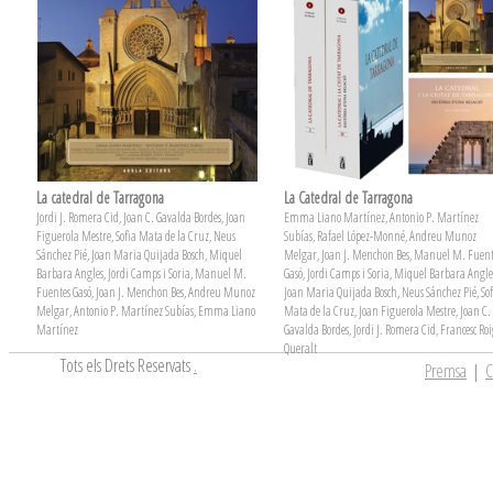
La catedral de Tarragona
La Catedral de Tarragona
Jordi J. Romera Cid, Joan C. Gavalda Bordes, Joan
Emma Liano Martínez, Antonio P. Martínez
Figuerola Mestre, Sofia Mata de la Cruz, Neus
Subías, Rafael López-Monné, Andreu Munoz
Sánchez Pié, Joan Maria Quijada Bosch, Miquel
Melgar, Joan J. Menchon Bes, Manuel M. Fuent
Barbara Angles, Jordi Camps i Soria, Manuel M.
Gasó, Jordi Camps i Soria, Miquel Barbara Angle
Fuentes Gasó, Joan J. Menchon Bes, Andreu Munoz
Joan Maria Quijada Bosch, Neus Sánchez Pié, Sof
Melgar, Antonio P. Martínez Subías, Emma Liano
Mata de la Cruz, Joan Figuerola Mestre, Joan C.
Martínez
Gavalda Bordes, Jordi J. Romera Cid, Francesc Ro
Queralt
Tots els Drets Reservats
.
Premsa
|
C