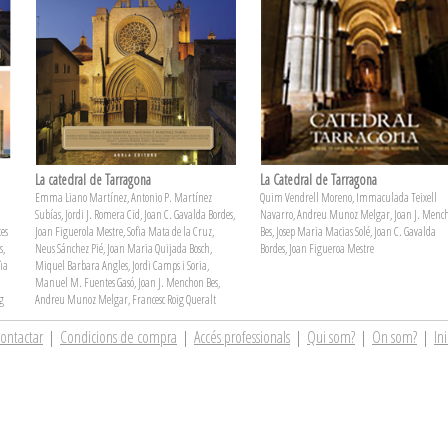
La catedral de Tarragona
La Catedral de Tarragona
Emma Liano Martínez, Antonio P. Martínez
Quim Vendrell Moreno, Immaculada Teixell
Subías, Jordi J. Romera Cid, Joan C. Gavalda Bordes,
Navarro, Andreu Munoz Melgar, Joan J. Menc
es
Joan Figuerola Mestre, Sofia Mata de la Cruz,
Bes, Josep Maria Macias Solé, Joan C. Gavalda
s,
Neus Sánchez Pié, Joan Maria Quijada Bosch,
Bordes, Joan Figueroa Mestre
ia
Miquel Barbara Angles, Jordi Camps i Soria,
Manuel M. Fuentes Gasó, Joan J. Menchon Bes,
ig
Andreu Munoz Melgar, Francesc Roig Queralt
ontactar
|
Condicions de compra
|
Accés professionals
|
Qui som?
|
On som?
|
Ini