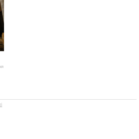
hon
ci