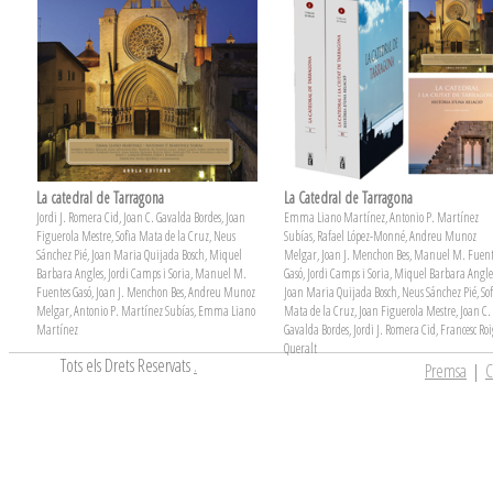
La catedral de Tarragona
La Catedral de Tarragona
Jordi J. Romera Cid, Joan C. Gavalda Bordes, Joan
Emma Liano Martínez, Antonio P. Martínez
Figuerola Mestre, Sofia Mata de la Cruz, Neus
Subías, Rafael López-Monné, Andreu Munoz
Sánchez Pié, Joan Maria Quijada Bosch, Miquel
Melgar, Joan J. Menchon Bes, Manuel M. Fuent
Barbara Angles, Jordi Camps i Soria, Manuel M.
Gasó, Jordi Camps i Soria, Miquel Barbara Angle
Fuentes Gasó, Joan J. Menchon Bes, Andreu Munoz
Joan Maria Quijada Bosch, Neus Sánchez Pié, Sof
Melgar, Antonio P. Martínez Subías, Emma Liano
Mata de la Cruz, Joan Figuerola Mestre, Joan C.
Martínez
Gavalda Bordes, Jordi J. Romera Cid, Francesc Ro
Queralt
Tots els Drets Reservats
.
Premsa
|
C