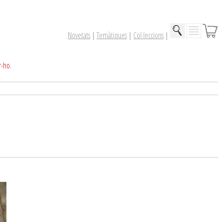
Novetats
|
Temàtiques
|
Col·leccions
|
r-ho.