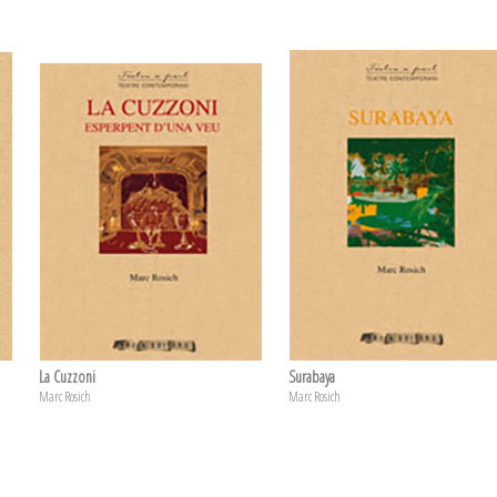
La Cuzzoni
Surabaya
Marc Rosich
Marc Rosich