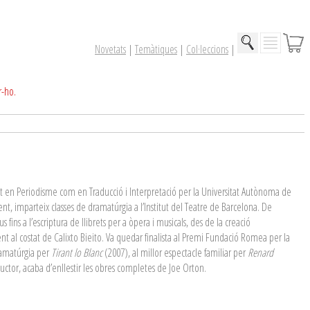
Novetats
|
Temàtiques
|
Col·leccions
|
r-ho.
ant en Periodisme com en Traducció i Interpretació per la Universitat Autònoma de
nt, imparteix classes de dramatúrgia a l’Institut del Teatre de Barcelona. De
fins a l’escriptura de llibrets per a òpera i musicals, des de la creació
ent al costat de Calixto Bieito. Va quedar finalista al Premi Fundació Romea per la
dramatúrgia per
Tirant lo Blanc
(2007), al millor espectacle familiar per
Renard
uctor, acaba d’enllestir les obres completes de Joe Orton.