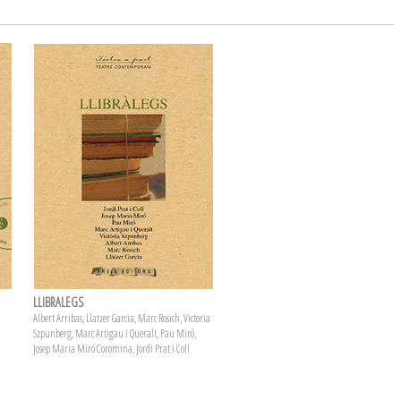
LLIBRALEGS
Albert Arribas, Llatzer Garcia, Marc Rosich, Victoria
Szpunberg, Marc Artigau i Queralt, Pau Miró,
Josep Maria Miró Coromina, Jordi Prat i Coll