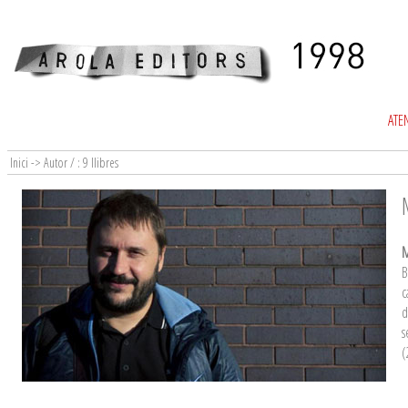
ATEN
Inici -> Autor / : 9 llibres
M
B
c
d
s
(