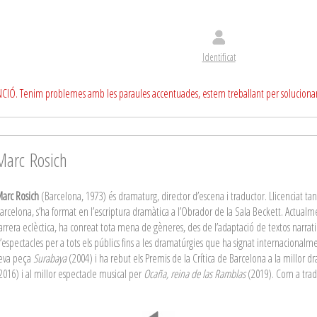
Identificat
CIÓ. Tenim problemes amb les paraules accentuades, estem treballant per soluciona
Marc Rosich
arc Rosich
(Barcelona, 1973) és dramaturg, director d’escena i traductor. Llicenciat t
arcelona, s’ha format en l’escriptura dramàtica a l’Obrador de la Sala Beckett. Actualme
arrera eclèctica, ha conreat tota mena de gèneres, des de l’adaptació de textos narratius 
’espectacles per a tots els públics fins a les dramatúrgies que ha signat internacionalm
eva peça
Surabaya
(2004) i ha rebut els Premis de la Crítica de Barcelona a la millor 
2016) i al millor espectacle musical per
Ocaña, reina de las Ramblas
(2019). Com a trad