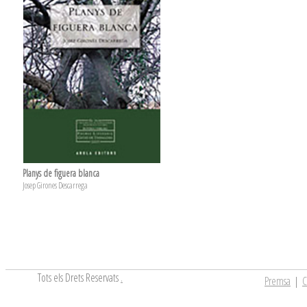
Planys de figuera blanca
Josep Girones Descarrega
Tots els Drets Reservats
.
Premsa
|
C