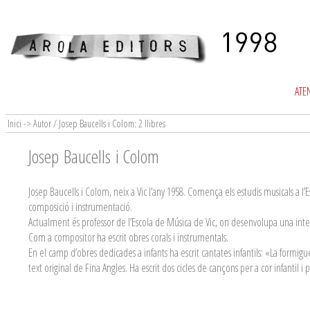
ATEN
Inici -> Autor / Josep Baucells i Colom: 2 llibres
Josep Baucells i Colom
Josep Baucells i Colom, neix a Vic l’any 1958. Comença els estudis musicals a l
composició i instrumentació.
Actualment és professor de l’Escola de Música de Vic, on desenvolupa una inte
Com a compositor ha escrit obres corals i instrumentals.
En el camp d’obres dedicades a infants ha escrit cantates infantils: «La formi
text original de Fina Angles. Ha escrit dos cicles de cançons per a cor infantil 