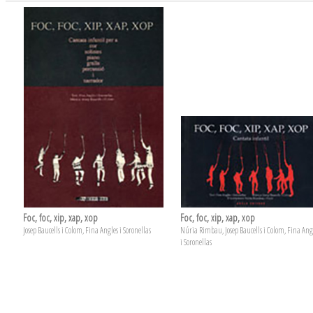
Foc, foc, xip, xap, xop
Foc, foc, xip, xap, xop
Josep Baucells i Colom, Fina Angles i Soronellas
Núria Rimbau, Josep Baucells i Colom, Fina Ang
i Soronellas