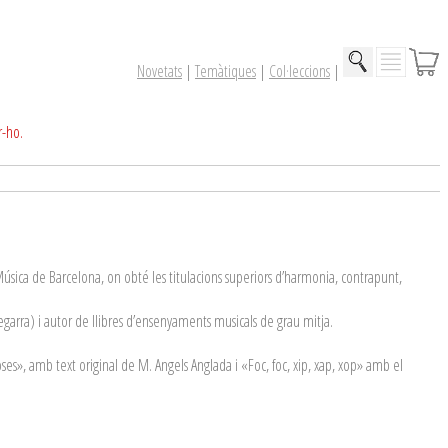
Novetats
|
Temàtiques
|
Col·leccions
|
r-ho.
 Música de Barcelona, on obté les titulacions superiors d’harmonia, contrapunt,
garra) i autor de llibres d’ensenyaments musicals de grau mitja.
ses», amb text original de M. Angels Anglada i «Foc, foc, xip, xap, xop» amb el