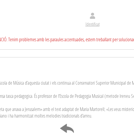
Identificat
CIÓ. Tenim problemes amb les paraules accentuades, estem treballant per soluciona
’Escola de Música d’aquesta ciutat i els continua al Conservatori Superior Municipal de
nsa tasca pedagogica. És professor de l’Escola de Pedagogia Musical (metode Ireneu Se
gueta que anava a Jerusalem» amb el text adaptat de Maria Martorell; «Les veus misterio
i piano i ha harmonitzat moltes melodies tradicionals d’arreu.