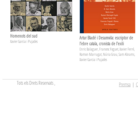
Homenots del sud
Artur Bladé i Desumvila: escriptor de
Xavier Garcia i Pujades
l’ebre catala, cronista de l’exili
Enric Balaguer, Francesc Foguet, Xavier Ferré,
Ramon Marrugat, Núria Grau, Sam Abrams,
Xavier Garcia i Pujades
Tots els Drets Reservats
.
Premsa
|
C