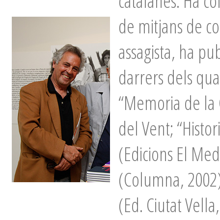
catalanes. Ha co
de mitjans de co
assagista, ha pu
darrers dels qua
“Memoria de la C
del Vent; “Histor
(Edicions El Med
(Columna, 2002)
(Ed. Ciutat Vella