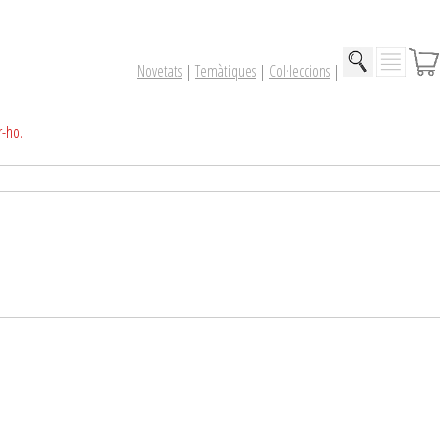
Novetats
|
Temàtiques
|
Col·leccions
|
r-ho.