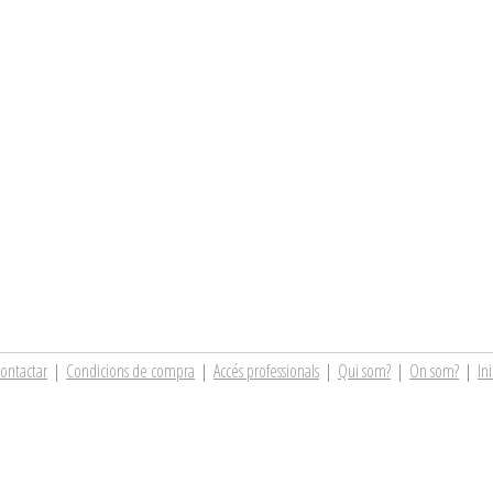
ontactar
|
Condicions de compra
|
Accés professionals
|
Qui som?
|
On som?
|
Ini