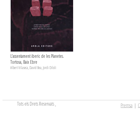
L’assentament iberic de les Planetes.
Tortosa, Baix Ebre
Albert Vilaseca, David Bea, Jordi Diloli
Tots els Drets Reservats
.
Premsa
|
C