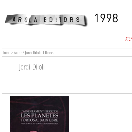
ATEN
Inici -> Autor / Jordi Diloli: 1 llibres
Jordi Diloli