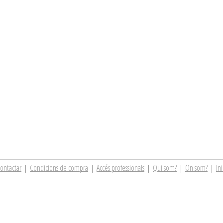
ontactar
|
Condicions de compra
|
Accés professionals
|
Qui som?
|
On som?
|
Ini