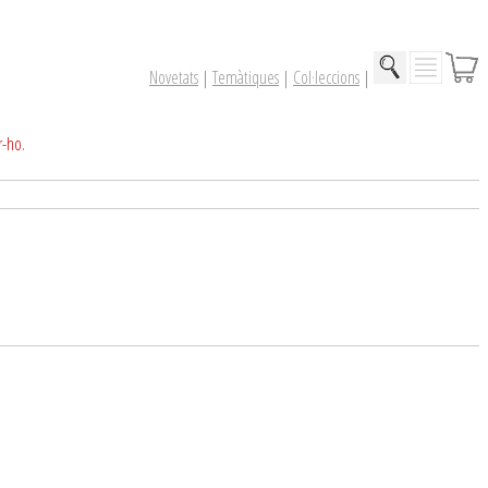
Novetats
|
Temàtiques
|
Col·leccions
|
r-ho.