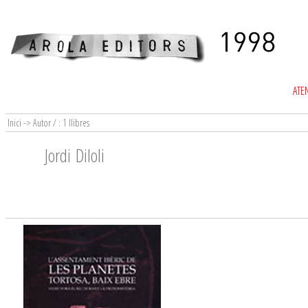
ATEN
Inici -> Autor / : 1 llibres
Jordi Diloli