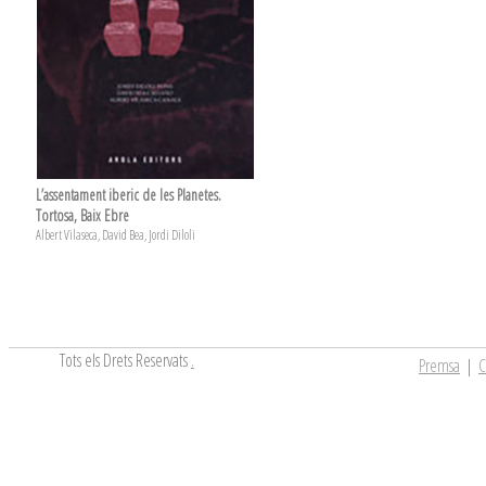
L’assentament iberic de les Planetes.
Tortosa, Baix Ebre
Albert Vilaseca, David Bea, Jordi Diloli
Tots els Drets Reservats
.
Premsa
|
C