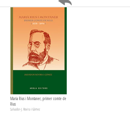
Maria Rius i Montaner, primer comte de
Rius
Salvador-J. Rovira i Gómez