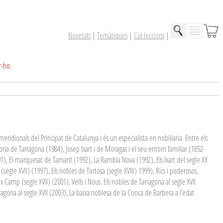
Novetats
|
Temàtiques
|
Col·leccions
|
r-ho.
meridionals del Principat de Catalunya i és un especialista en nobiliaria. Entre els
toria de Tarragona (1984), Josep Ixart i de Moragas i el seu entorn familiar (1852-
1), El marquesat de Tamarit (1992), La Rambla Nova (1992), Els Ixart del segle XX
segle XVII) (1997), Els nobles de Tortosa (segle XVIII) 1999), Rics i poderosos,
 Camp (segle XVII) (2001), Vells i Nous. Els nobles de Tarragona al segle XVII
agona al segle XVII (2003), La baixa noblesa de la Conca de Barbera a l’edat