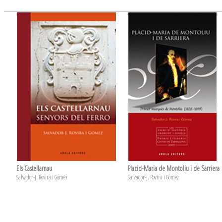
Els Castellarnau
Placid-Maria de Montoliu i de Sarriera
Salvador-J. Rovira i Gómez
Salvador-J. Rovira i Gómez