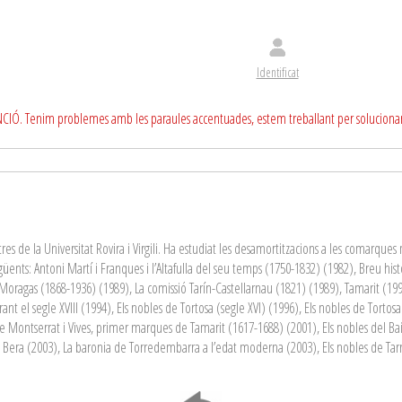
Identificat
CIÓ. Tenim problemes amb les paraules accentuades, estem treballant per soluciona
es de la Universitat Rovira i Virgili. Ha estudiat les desamortitzacions a les comarques 
egüents: Antoni Martí i Franques i l’Altafulla del seu temps (1750-1832) (1982), Breu his
 Moragas (1868-1936) (1989), La comissió Tarín-Castellarnau (1821) (1989), Tamarit (199
 el segle XVIII (1994), Els nobles de Tortosa (segle XVI) (1996), Els nobles de Tortosa (
de Montserrat i Vives, primer marques de Tamarit (1617-1688) (2001), Els nobles del Baix
de Bera (2003), La baronia de Torredembarra a l’edat moderna (2003), Els nobles de Tarr