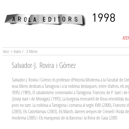
ATEN
Inici -> Autor / : 3 llibres
Salvador-J. Rovira i Gómez
Salvador-J. Rovira i Gómez és professor d’Historia Moderna a la Facultat de Lletr
seus llibres dedicats a Tarragona i a la noblesa destaquen, entre d’altres, els s
1895) (1989), El catalanisme conservador a Tarragona: Francesc de P. Ixart i de
(Josep Ixart i de Moragas) (1993), La burgesia mercantil de Reus ennoblida durant
pero no tant. La noblesa a Tarragona i comarca al segle XVIII (2000), Francesc 
(2003), Els Castellarnau (2003), Els March, darrers senyors de Creixell i Roda 
moderna (2005) i Els marquesos de la Barcena i la Riera de Gaia (2005