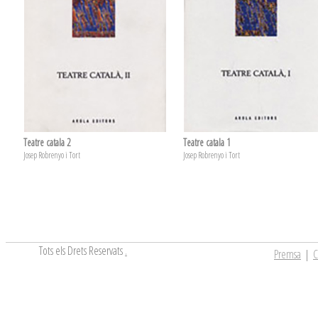
Teatre catala 2
Teatre catala 1
Josep Robrenyo i Tort
Josep Robrenyo i Tort
Tots els Drets Reservats
.
Premsa
|
C