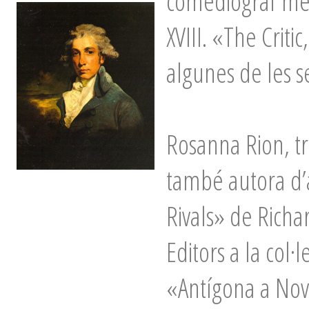
comediograf més
XVIII. «The Criti
algunes de les s
Rosanna Rion, tra
també autora d’a
Rivals» de Richa
Editors a la col·
«Antígona a Nova