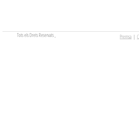
Tots els Drets Reservats
.
Premsa
|
C