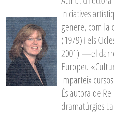
Actriu, director
iniciatives artís
genere, com la 
(1979) i els Cicl
2001) —el darre
Europeu «Cultura
imparteix cursos
És autora de Re-
dramatúrgies La