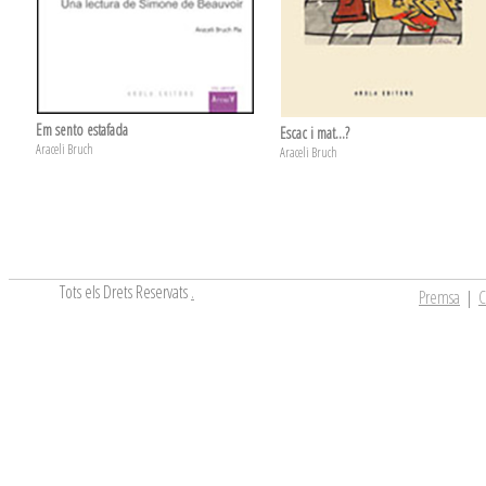
Em sento estafada
Escac i mat…?
Araceli Bruch
Araceli Bruch
Tots els Drets Reservats
.
Premsa
|
C