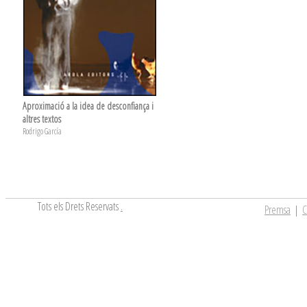
Aproximació a la idea de desconfiança i
altres textos
Rodrigo García
Tots els Drets Reservats
.
Premsa
|
C