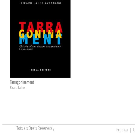
Tarragoninament
Ricard Lahoz
Tots els Drets Reservats
.
Premsa
|
C