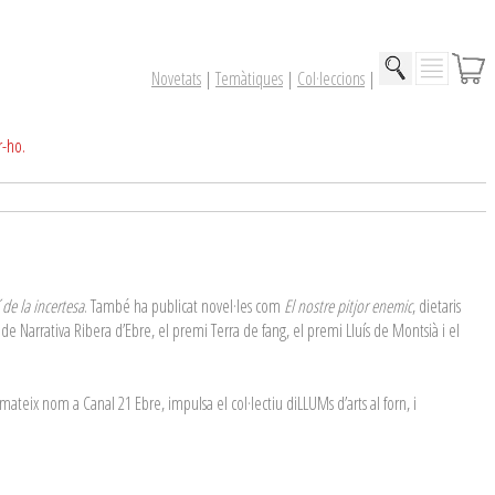
Novetats
|
Temàtiques
|
Col·leccions
|
r-ho.
de la incertesa
. També ha publicat novel·les com
El nostre pitjor enemic
, dietaris
de Narrativa Ribera d’Ebre, el premi Terra de fang, el premi Lluís de Montsià i el
mateix nom a Canal 21 Ebre, impulsa el col·lectiu diLLUMs d’arts al forn, i