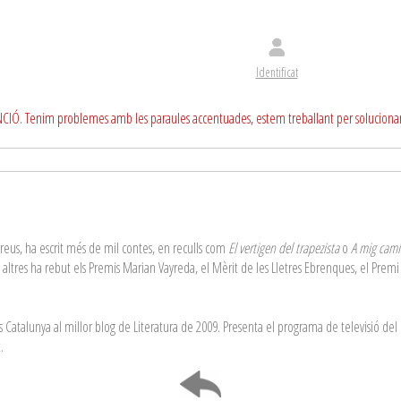
Identificat
CIÓ. Tenim problemes amb les paraules accentuades, estem treballant per soluciona
breus, ha escrit més de mil contes, en reculls com
El vertigen del trapezista
o
A mig camí 
e altres ha rebut els Premis Marian Vayreda, el Mèrit de les Lletres Ebrenques, el Premi 
s Catalunya al millor blog de Literatura de 2009. Presenta el programa de televisió del 
.