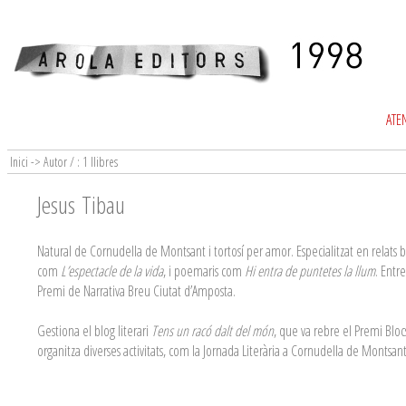
ATEN
Inici -> Autor / : 1 llibres
Jesus Tibau
Natural de Cornudella de Montsant i tortosí per amor. Especialitzat en relats 
com
L’espectacle de la vida
, i poemaris com
Hi entra de puntetes la llum
. Entr
Premi de Narrativa Breu Ciutat d’Amposta.
Gestiona el blog literari
Tens un racó dalt del món
, que va rebre el Premi Bloc
organitza diverses activitats, com la Jornada Literària a Cornudella de Montsant