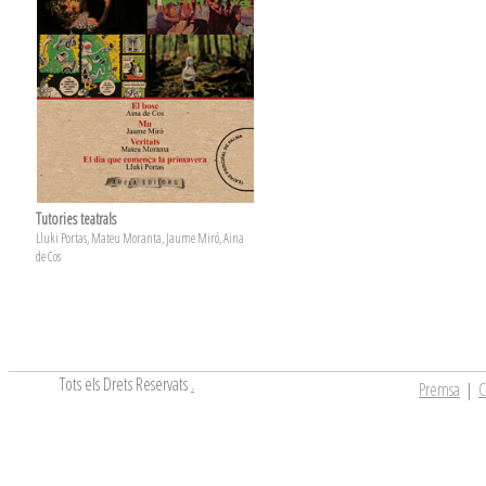
Tutories teatrals
Lluki Portas, Mateu Moranta, Jaume Miró, Aina
de Cos
Tots els Drets Reservats
.
Premsa
|
C