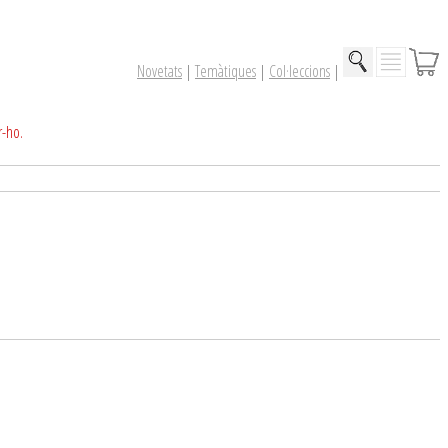
Novetats
|
Temàtiques
|
Col·leccions
|
r-ho.