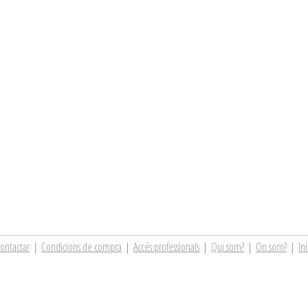
ontactar
|
Condicions de compra
|
Accés professionals
|
Qui som?
|
On som?
|
Ini