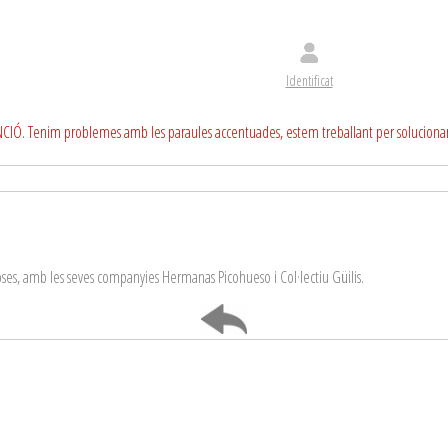
Identificat
CIÓ. Tenim problemes amb les paraules accentuades, estem treballant per soluciona
oses, amb les seves companyies Hermanas Picohueso i Col·lectiu Güilis.