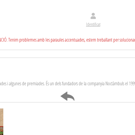
Identificat
CIÓ. Tenim problemes amb les paraules accentuades, estem treballant per soluciona
enades i algunes de premiades. És un dels fundadors de la companyia Noctàmbuls el 199