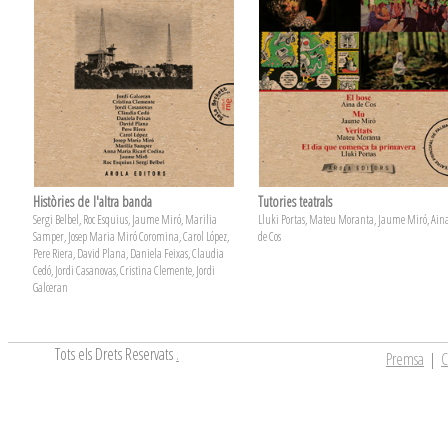
Històries de l'altra banda
Tutories teatrals
Sergi Belbel, Roc Esquius, Jaume Miró, Marilia
Lluki Portas, Mateu Moranta, Jaume Miró, Ain
Samper, Josep Maria Miró Coromina, Carol López,
de Cos
Pere Riera, David Plana, Daniela Feixas, Claudia
Cedó, Jordi Casanovas, Cristina Clemente, Jordi
Galceran
Tots els Drets Reservats
.
Premsa
|
C