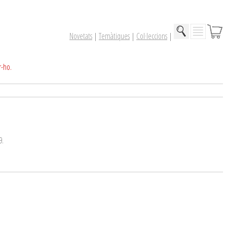
Novetats
|
Temàtiques
|
Col·leccions
|
r-ho.
9.