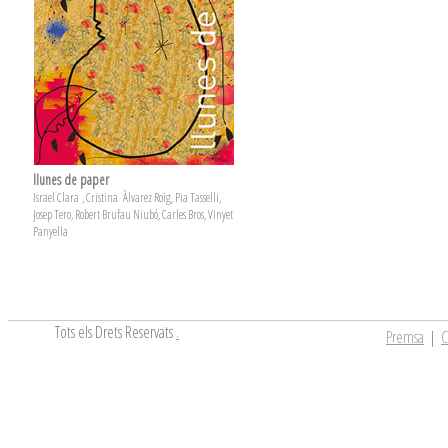
llunes de paper
Israel Clara , Cristina Àlvarez Roig, Pia Tasselli,
Josep Tero, Robert Brufau Niubó, Carles Bros, Vinyet
Panyella
Tots els Drets Reservats
.
Premsa
|
C