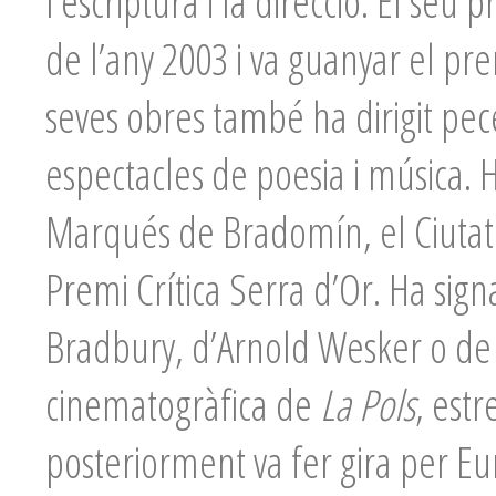
l’escriptura i la direcció. El seu 
de l’any 2003 i va guanyar el pr
seves obres també ha dirigit pe
espectacles de poesia i música. 
Marqués de Bradomín, el Ciutat d
Premi Crítica Serra d’Or. Ha sig
Bradbury, d’Arnold Wesker o de Ja
cinematogràfica de
La Pols
, est
posteriorment va fer gira per Eu