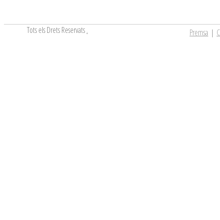
Tots els Drets Reservats
.
Premsa
|
C