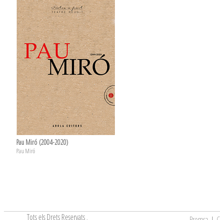
Pau Miró (2004-2020)
Pau Miró
Tots els Drets Reservats
.
Premsa
|
C