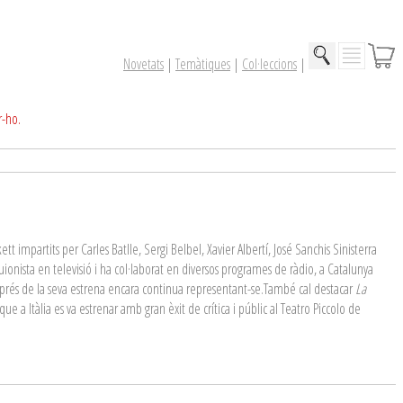
Novetats
|
Temàtiques
|
Col·leccions
|
r-ho.
t impartits per Carles Batlle, Sergi Belbel, Xavier Albertí, José Sanchis Sinisterra
uionista en televisió i ha col·laborat en diversos programes de ràdio, a Catalunya
esprés de la seva estrena encara continua representant-se.També cal destacar
La
que a Itàlia es va estrenar amb gran èxit de crítica i públic al Teatro Piccolo de