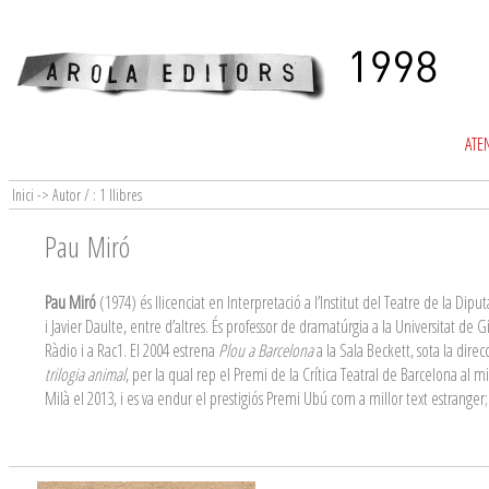
ATEN
Inici -> Autor / : 1 llibres
Pau Miró
Pau Miró
(1974) és llicenciat en Interpretació a l’Institut del Teatre de la Dip
i Javier Daulte, entre d’altres. És professor de dramatúrgia a la Universitat de
Ràdio i a Rac1. El 2004 estrena
Plou a Barcelona
a la Sala Beckett, sota la dir
trilogia animal
, per la qual rep el Premi de la Crítica Teatral de Barcelona al mil
Milà el 2013, i es va endur el prestigiós Premi Ubú com a millor text estranger; 