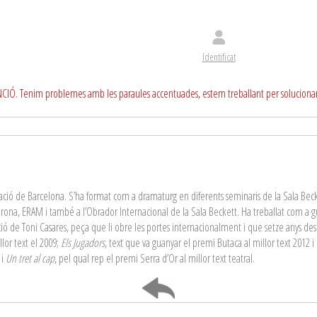
Identificat
CIÓ. Tenim problemes amb les paraules accentuades, estem treballant per soluciona
utació de Barcelona. S’ha format com a dramaturg en diferents seminaris de la Sala Becket
 Girona, ERAM i també a l’Obrador Internacional de la Sala Beckett. Ha treballat com a g
ecció de Toni Casares, peça que li obre les portes internacionalment i que setze anys d
lor text el 2009;
Els Jugadors
, text que va guanyar el premi Butaca al millor text 2012 i 
i
Un tret al cap
, pel qual rep el premi Serra d’Or al millor text teatral.