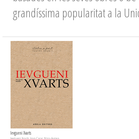
grandíssima popularitat a la Unió
Ievgueni Xvarts
Ievgueni Xvarts, Joan Casas, Nina Avrova