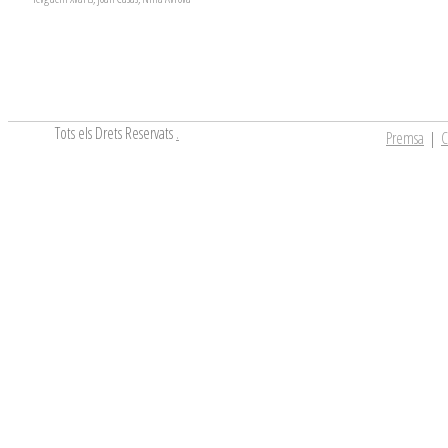
Tots els Drets Reservats
.
Premsa
|
C