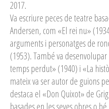
2017.
Va escriure peces de teatre basa
Andersen, com «El rei nu» (1934)
arguments i personatges de rond
(1953). També va desenvolupar 
temps perdut» (1940) i «La històr
mateix va ser autor de guions per
destaca el «Don Quixot» de Grigor
basades en les seves obres o bé 