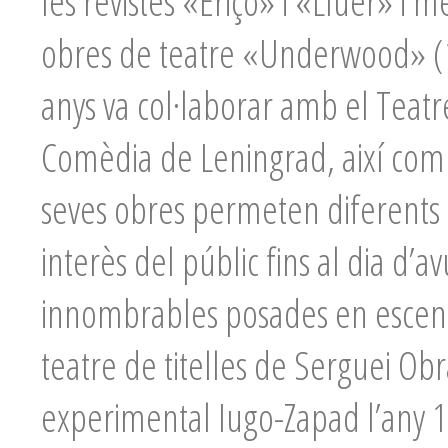
les revistes «Eriçó» i «Lluer» i m
obres de teatre «Underwood» (1
anys va col·laborar amb el Teatre
Comèdia de Leningrad, així com 
seves obres permeten diferents 
interès del públic fins al dia d’a
innombrables posades en escena
teatre de titelles de Serguei Obra
experimental Iugo-Zapad l’any 19