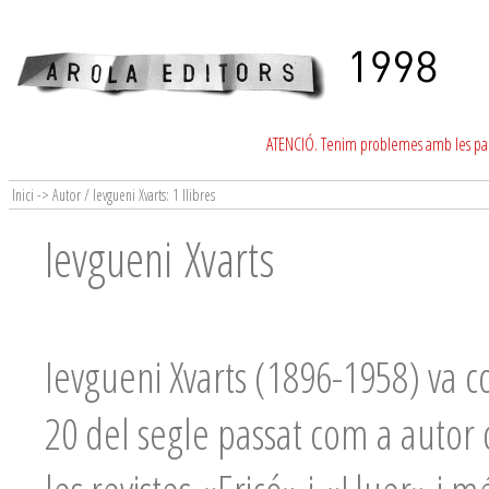
ATENCIÓ. Tenim problemes amb les para
Inici -> Autor / Ievgueni Xvarts: 1 llibres
Ievgueni Xvarts
Ievgueni Xvarts (1896-1958) va co
20 del segle passat com a autor 