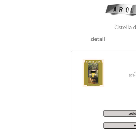
Cistella 
detall
L
979-