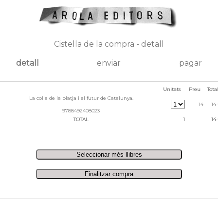
Cistella de la compra - detall
detall
enviar
pagar
Unitats
Preu
Tota
La colla de la platja i el futur de Catalunya.
14
14
9788492408023
TOTAL
1
14