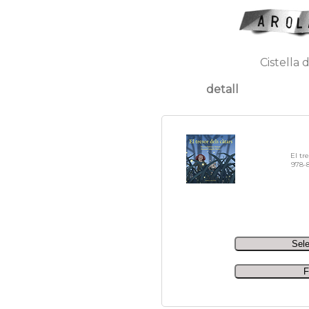
Cistella 
detall
El tr
978-