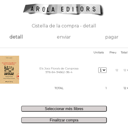
Cistella de la compra - detall
detall
enviar
pagar
Unitats
Preu
Total
Els Jocs Florals de Canprosa
12
12 
978-84-94862-98-4
TOTAL
1
12 