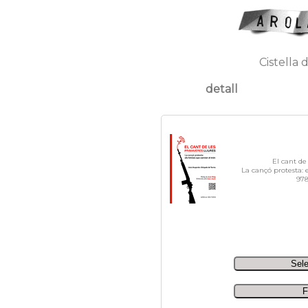
Cistella 
detall
El cant de 
La cançó protesta:
978