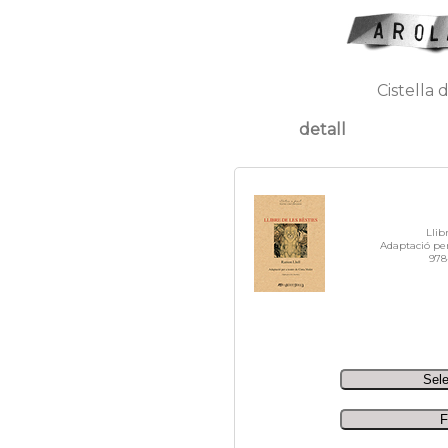
Cistella 
detall
Llibr
Adaptació per
978