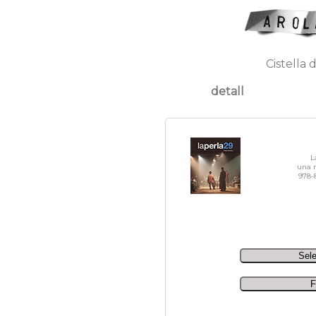
Cistella 
detall
L
una r
978-