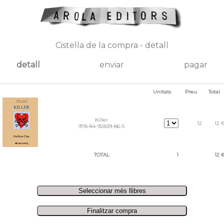
Cistella de la compra - detall
detall
enviar
pagar
Unitats
Preu
Total
Killer
12
12 
978-84-92839-86-5
TOTAL
1
12 