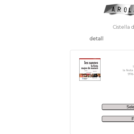
Cistella 
detall
la fest
978-