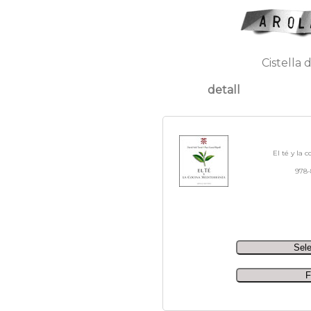
Cistella 
detall
El té y la 
978-