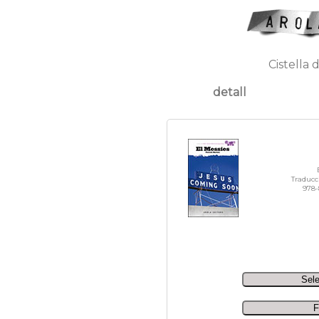
Cistella 
detall
Traducc
978-