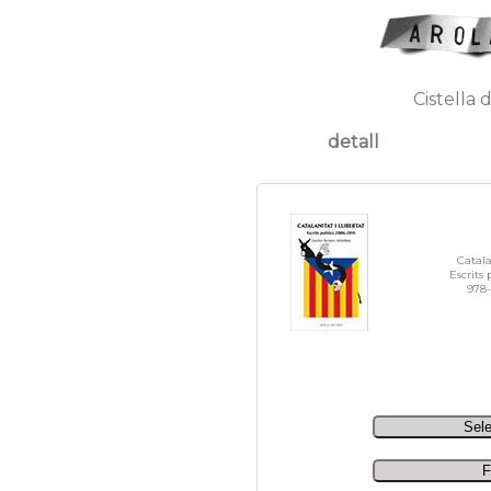
Cistella 
detall
Catalan
Escrits 
978-