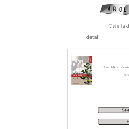
Cistella 
detall
Joan Miró i Mont-r
978