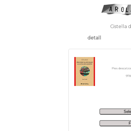
Cistella 
detall
Pies descalzo
978