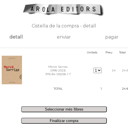
Cistella de la compra - detall
detall
enviar
pagar
Unitats
Preu
Total
Mercè Sarrias.
(1995-2023)
24
24 
978-84-128258-1-7
TOTAL
1
24 