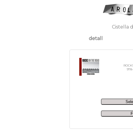
Cistella 
detall
ROCKS
978-