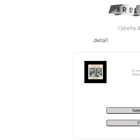
Cistella 
detall
El ca
978-